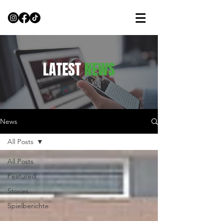
LATEST
NEWS
News
All Posts
All Posts
Featured
Stories
Spielberichte