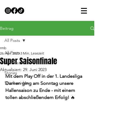
Beitrag
All Posts
rmb
All Posts
26. Apr. 2023
3 Min. Lesezeit
Super Saisonfinale
Featured
Aktualisiert:
29. Juni 2023
Stories
Mit dem Play Off in der 1. Landesliga 
Spielberichte
Damen ging am Sonntag unsere 
Hallensaison zu Ende - mit einem 
tollen abschließendem Erfolg! 
🔥