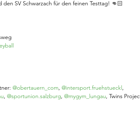
 den SV Schwarzach für den feinen Testtag! 👊🏻
msweg
eyball
ner: 
@obertauern_com
, 
@intersport.fruehstueckl
, 
au
, 
@sportunion.salzburg
, 
@mygym_lungau
, Twins Projec