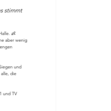
s stimmt 
alle. 👶 
ine aber wenig 
 engen 
Siegen und 
alle, die 
1 und TV 