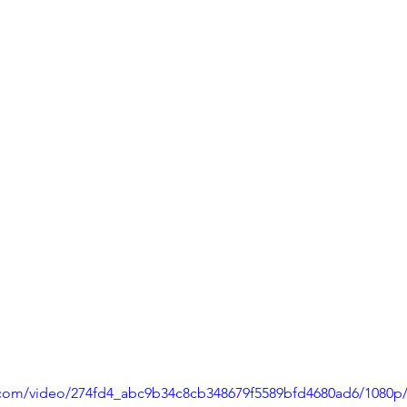
ic.com/video/274fd4_abc9b34c8cb348679f5589bfd4680ad6/1080p