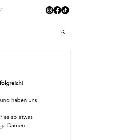
kt
olgreich! 
 und haben uns 
r es so etwas 
iga Damen - 