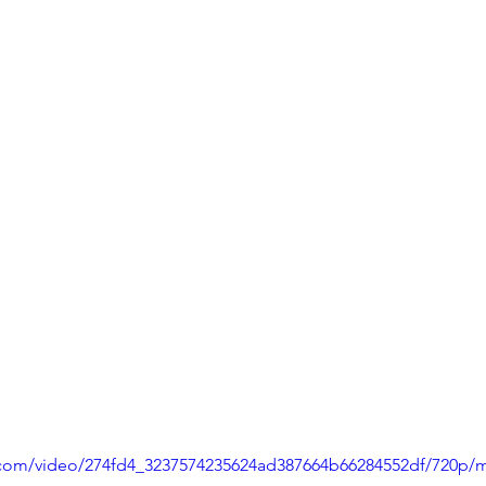
ic.com/video/274fd4_3237574235624ad387664b66284552df/720p/