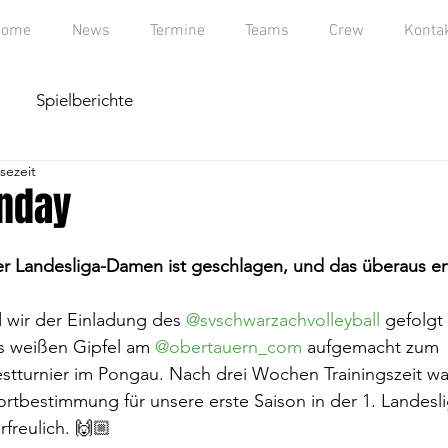
Home
News
Termine
Teams
Crew
Konta
Spielberichte
sezeit
nday
er Landesliga-Damen ist geschlagen, und das überaus erf
 wir der Einladung des 
@svschwarzachvolleyball
 gefolgt
s weißen Gipfel am 
@obertauern_com
 aufgemacht zum 
estturnier im Pongau. Nach drei Wochen Trainingszeit wa
ortbestimmung für unsere erste Saison in der 1. Landesl
rfreulich. 🙌🏼