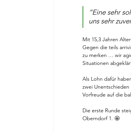
“Eine sehr so
uns sehr zuver
Mit 15,3 Jahren Alte
Gegen die teils arri
zu merken … wir agie
Situationen abgeklär
Als Lohn dafür habe
zwei Unentschieden (j
Vorfreude auf die ba
Die erste Runde ste
Oberndorf 1. 🤩